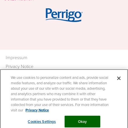
Image
Impressum
Privacy Notice
*Nicholas Hall, global OTC database DB6,
Cookie
We use cookies to personalize content and ads, provide social
sales in €mn, MAT Q4 2019
Statement
media features, and analyze our traffic. We share information
about your use of our site with our social media, advertising,
Cookie List
and analytics partners who may combine it with other
information that you have provided to them or that they have
collected from your use of their services. For more information
Copyright Lactacyd® - Alle Rechte vorbehalten
visit our
Privacy Notice
Cookies Settings
Okay
Cookies Settings